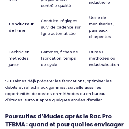
industrielle
r
contrôle qualité
Usine de
Conduite, réglages,
C
Conducteur
menuiseries,
suivi de cadence sur
de ligne
panneaux,
ligne automatisée
charpentes
Technicien
Gammes, fiches de
Bureau
méthodes
fabrication, temps
méthodes ou
junior
de cycle
industrialisation
i
Si tu aimes déjà préparer les fabrications, optimiser les
débits et réfléchir aux gammes, surveille aussi les
opportunités de postes en méthodes ou en bureau
d’études, surtout après quelques années d’atelier.
Poursuites d’études après le Bac Pro
TFBMA : quand et pourquoi les envisager