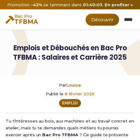
Promotion
-42%
se terminant dans
01:40:02
.
En profiter »
Bac Pro
Découvrir
TFBMA
Emplois et Débouchés en Bac Pro
TFBMA : Salaires et Carrière 2025
Par
Louise
Publié le
8 février 2026
EMPLOI
Tu t’intéresses au bois, aux machines et au travail concret en
atelier, mais tu te demandes quels métiers tu pourras
exercer après un
Bac Pro TFBMA
? Ce guide te présente