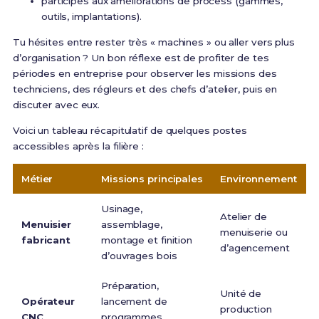
participes aux améliorations de process (gammes,
outils, implantations).
Tu hésites entre rester très « machines » ou aller vers plus
d’organisation ? Un bon réflexe est de profiter de tes
périodes en entreprise pour observer les missions des
techniciens, des régleurs et des chefs d’atelier, puis en
discuter avec eux.
Voici un tableau récapitulatif de quelques postes
accessibles après la filière :
Métier
Missions principales
Environnement
Usinage,
Atelier de
R
Menuisier
assemblage,
menuiserie ou
d
fabricant
montage et finition
d’agencement
s
d’ouvrages bois
Préparation,
Unité de
R
Opérateur
lancement de
production
CNC
programmes,