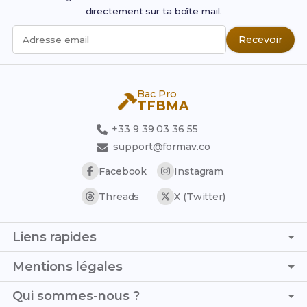
directement sur ta boîte mail.
Recevoir
Adresse email
Bac Pro
TFBMA
+33 9 39 03 36 55
support@formav.co
Facebook
Instagram
Threads
X (Twitter)
Liens rapides
Page d'accueil
Mentions légales
Simulateur de notes
C.G.V. - C.G.U.
Qui sommes-nous ?
Trouver son stage