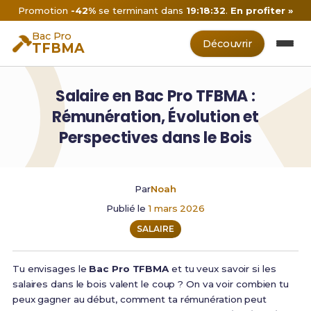
Promotion
-42%
se terminant dans
19:18:31
.
En profiter »
Bac Pro
Découvrir
TFBMA
Salaire en Bac Pro TFBMA :
Rémunération, Évolution et
Perspectives dans le Bois
Par
Noah
Publié le
1 mars 2026
SALAIRE
Tu envisages le
Bac Pro TFBMA
et tu veux savoir si les
salaires dans le bois valent le coup ? On va voir combien tu
peux gagner au début, comment ta rémunération peut