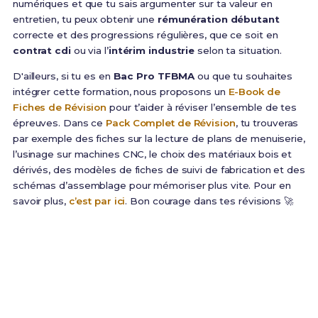
numériques et que tu sais argumenter sur ta valeur en
entretien, tu peux obtenir une
rémunération débutant
correcte et des progressions régulières, que ce soit en
contrat cdi
ou via l’
intérim industrie
selon ta situation.
D'ailleurs, si tu es en
Bac Pro TFBMA
ou que tu souhaites
intégrer cette formation, nous proposons un
E-Book de
Fiches de Révision
pour t’aider à réviser l’ensemble de tes
épreuves. Dans ce
Pack Complet de Révision
, tu trouveras
par exemple des fiches sur la lecture de plans de menuiserie,
l’usinage sur machines CNC, le choix des matériaux bois et
dérivés, des modèles de fiches de suivi de fabrication et des
schémas d’assemblage pour mémoriser plus vite. Pour en
savoir plus,
c’est par ici
. Bon courage dans tes révisions 🚀
Prêt(e) à réussir ton examen ?
Révise efficacement avec nos
201 Fiches de
Révision
pour le Bac Pro TFBMA et maximise tes
chances de réussite !