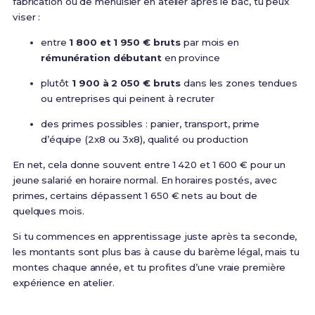
fabrication ou de menuisier en atelier après le bac, tu peux
viser :
entre
1 800 et 1 950 € bruts
par mois en
rémunération débutant
en province
plutôt
1 900 à 2 050 € bruts
dans les zones tendues
ou entreprises qui peinent à recruter
des primes possibles : panier, transport, prime
d’équipe (2x8 ou 3x8), qualité ou production
En net, cela donne souvent entre 1 420 et 1 600 € pour un
jeune salarié en horaire normal. En horaires postés, avec
primes, certains dépassent 1 650 € nets au bout de
quelques mois.
Si tu commences en apprentissage juste après ta seconde,
les montants sont plus bas à cause du barème légal, mais tu
montes chaque année, et tu profites d’une vraie première
expérience en atelier.