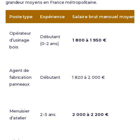
grandeur moyens en France métropolitaine.
Poste type
Expérience
Salaire brut mensuel moyen
Opérateur
Débutant
d’usinage
1 800 à 1 950 €
(0-2 ans)
bois
Agent de
fabrication
Débutant
1 820 à 2 000 €
panneaux
Menuisier
2-5 ans
2 000 à 2 200 €
d’atelier