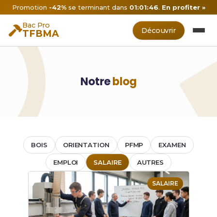
Promotion
-42%
se terminant dans
01:01:46
.
En profiter »
Bac Pro
Découvrir
TFBMA
Notre
blog
BOIS
ORIENTATION
PFMP
EXAMEN
EMPLOI
SALAIRE
AUTRES
SALAIRE